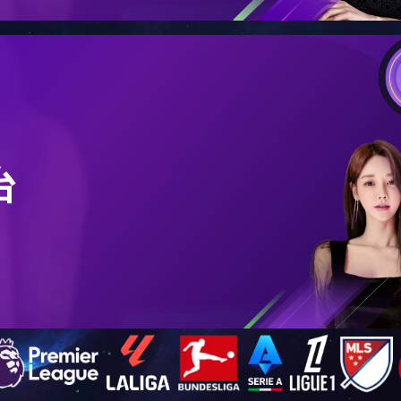
建筑立面线条流畅、富有动态韵律感、颜色沉稳、具有高低错落的天际轮廓线。
究建筑形体变化的韵律，三段式的建筑立面，基座采用较沉稳的颜色及有细部的柱体
运用使建筑立面舒展流畅。每层均有连贯的腰线设计，线脚细腻。
台采用玻璃栏板，使建筑显得更加开阔，也将美景尽收眼底。与整体建筑风格保持一
整体性、向心性，营造社区环境的领域感和归属感。组团内以点板结合的行列式为主
车行布置于外围，或者直接从主入口进入地下车库；组团内为步行系统，仅设置消防
院景观，结合小区中心公共绿地设计，将人的活动融于其中。
江公寓、杭州绿园、杭州春江花月、上海绿城、宁波绿园等。