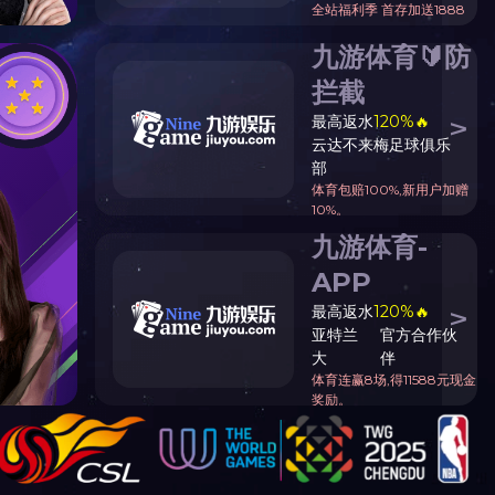
设计，顶层有退台和跌落，建筑布局为局部转折
致。建筑设计中，多采用底层架空，使整个小区
，最大程度地保证了户型的均好性。建筑布局注
车道。活动休闲场地沿绿化带散布其中，营造富