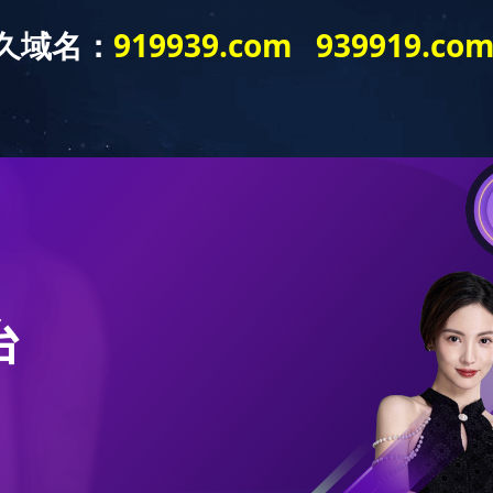
蓝城农业
蓝城颐养
蓝熙健康
资讯
业务模式
九游官网
九游(中国)一站式服
招标
务官网
百合
您的位